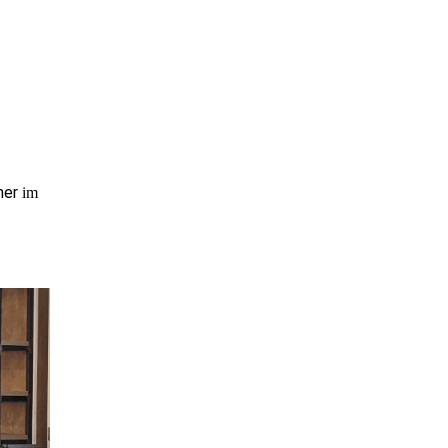
her
im