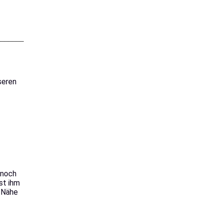
_______
seren
 noch
st ihm
r Nähe