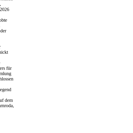
,
 2026
obte
d
 der
r
hickt
e
ers für
mmlung
hlossen
Gegend
Auf dem
rnroda,