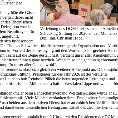
 Kurstadt Bad
h begrüßte die Gäste
d vergaß dabei nicht
der des Rheinischen
e Delegation wurde
Verleihung des DGM-Preises aus der Annelies
dem Beauftragten für
Schücking-Stiftung für 2026 an den Mühlenex
 angeführt.
Dipl. Ing. Christian Höbel
ch sich insbesondere
, Dr. Thomas Schwarick, für die hervorragende Organisation und Abs
um im Vorfeld der Jahrestagung mit den Worten: „Sehr geehrter Herr D
m Team auf die Beine gestellt hast, verdient unser aller Anerkennung 
hlenfreund*innen ganz herzlich. Wer sich so uneigennützig ehrenamtl
rtung für unser aller Gemeinwohl“.
nfreunde schloss sich gleich ein weiterer Höhepunkt an. Die diesjähr
ücking-Stiftung. Preisträger für das Jahr 2026 ist der verdiente
iner Laudatio hob Reinhold Pillich die herausragenden Leistungen und
g der historischen Mühlenlandschaft in Westfalen-Lippe und weit darüb
 Kulturdenkmäler beim Landschaftsverband Westfalen-Lippe wurde er zu
ühlentechnik. Viele Mühlen verdanken ihren Erhalt seiner fachkundig
usscheiden aus dem aktiven Dienst hat er an zahlreichen Veröffentlic
d damit einen wesentlichen Beitrag zum Erhalt des „technischen Kult
rgen gewohnt pünktlich um 9 Uhr durch den Präsidenten der DGM er