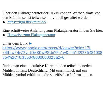
Über den Plakatgenerator der DGM können Werbeplakate von
den Mühlen selbst teilweise individuell gestaltet werden:
►
https://dgm.fizzymint.de/
Eine schrittweise Anleitung zum Plakatgenerator finden Sie hier:
►
Hinweise zum Plakatgenerator
Unter dem Link
►
https://www.google.com/maps/d/viewer?mid=17i-
z4lfLwF4vZ2vntDikK0wPSUnYFc1w&ll=51.39235481038
364%2C10.355048000000025&z=6
findet man eine interaktive Karte mit den teilnehmeneden
Mühlen in ganz Deutschland. Mit einem Klick auf ein
Mühlensymbol erhält man die spezifischen Informationen.