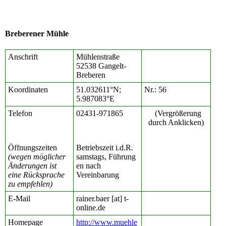
Breberener Mühle
Anschrift
Mühlenstraße
52538 Gangelt-
Breberen
Koordinaten
51.032611°N;
Nr.: 56
5.987083°E
Telefon
02431-971865
(Vergrößerung
durch Anklicken)
Öffnungszeiten
Betriebszeit i.d.R.
(wegen möglicher
samstags, Führung
Änderungen ist
en nach
eine Rücksprache
Vereinbarung
zu empfehlen)
E-Mail
rainer.baer [at] t-
online.de
Homepage
http://www.muehle