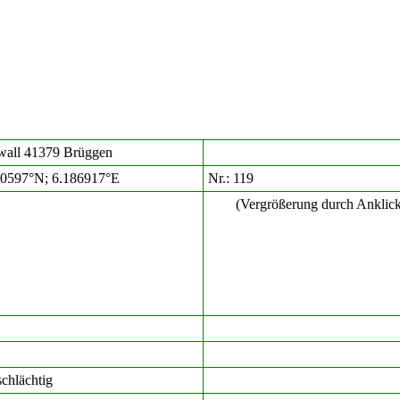
wall 41379 Brüggen
40597°N; 6.186917°E
Nr.: 119
(Vergrößerung durch Anklic
schlächtig