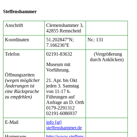
Steffenshammer
Anschrift
Clemenshammer 3,
42855 Remscheid
Koordinaten
51.202847°N;
Nr.: 131
7.166236°E
Telefon
02191-83632
(Vergrößerung
durch Anklicken)
Museum mit
Vorführung.
Öffnungszeiten
(wegen möglicher
21. Apr. bis Okt
Änderungen ist
jeden 3. Samstag
eine Rücksprache
von 11-17 h.
zu empfehlen)
Führungen auf
Anfrage an D. Orth
0179-2291312
02191-6086937
E-Mail
info [at]
steffenshammer.de
Homepage
http://www.steffens